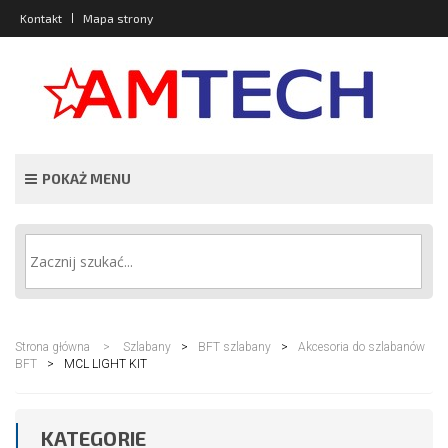
Kontakt
Mapa strony
POKAŻ MENU
Strona główna
>
Szlabany
>
BFT szlabany
>
Akcesoria do szlabanów
BFT
>
MCL LIGHT KIT
KATEGORIE