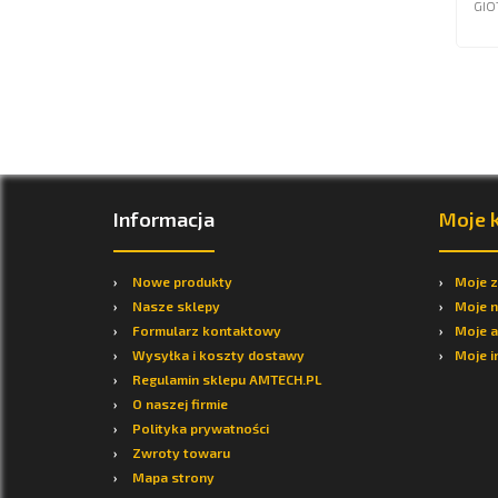
GIO
Informacja
Moje 
Nowe produkty
Moje 
Nasze sklepy
Moje n
Formularz kontaktowy
Moje a
Wysyłka i koszty dostawy
Moje i
Regulamin sklepu AMTECH.PL
O naszej firmie
Polityka prywatności
Zwroty towaru
Mapa strony