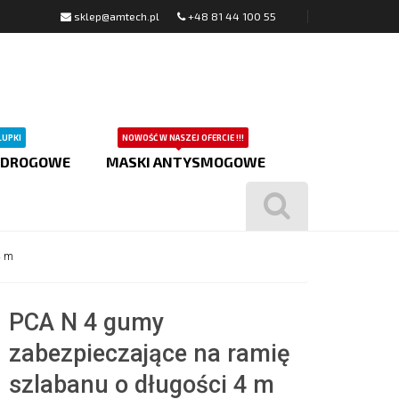
sklep@amtech.pl
+48 81 44 100 55
ŁUPKI
NOWOŚĆ W NASZEJ OFERCIE !!!
 DROGOWE
MASKI ANTYSMOGOWE
4 m
PCA N 4 gumy
zabezpieczające na ramię
szlabanu o długości 4 m