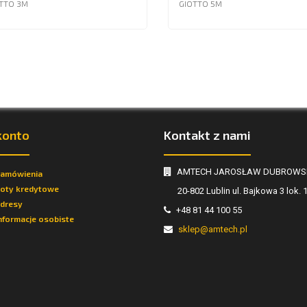
TTO 3M
GIOTTO 5M
konto
Kontakt z nami
AMTECH JAROSŁAW DUBROWS
zamówienia
oty kredytowe
20-802 Lublin ul. Bajkowa 3 lok. 
dresy
+48 81 44 100 55
nformacje osobiste
sklep@amtech.pl