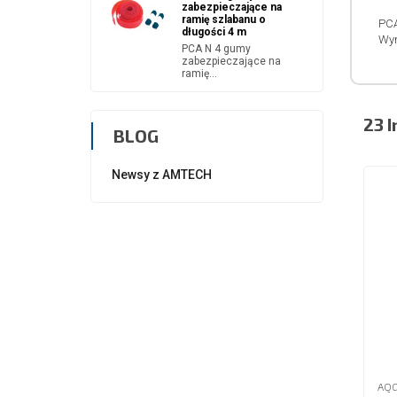
zabezpieczające na
ramię szlabanu o
PCA
długości 4 m
Wym
PCA N 4 gumy
zabezpieczające na
ramię...
23 I
BLOG
Newsy z AMTECH
AQG