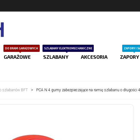
DO BRAM GARAŻOWYCH
SZLABANY ELEKTROMECHANICZNE
ZAPORY I S
GARAŻOWE
SZLABANY
AKCESORIA
ZAPORY
do szlabanów BFT
>
PCA N 4 gumy zabezpieczające na ramię szlabanu o długości 