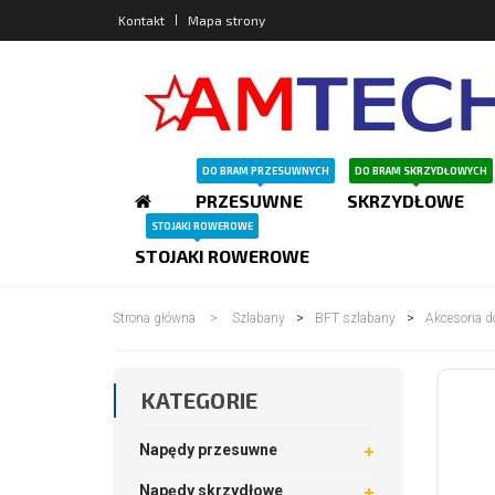
Kontakt
Mapa strony
DO BRAM PRZESUWNYCH
DO BRAM SKRZYDŁOWYCH
PRZESUWNE
SKRZYDŁOWE
STOJAKI ROWEROWE
STOJAKI ROWEROWE
Strona główna
>
Szlabany
>
BFT szlabany
>
Akcesoria 
KATEGORIE
Napędy przesuwne
Napędy skrzydłowe