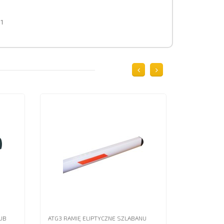
 1
UB
ATG3 RAMIĘ ELIPTYCZNE SZLABANU
ATG6 RAMIĘ