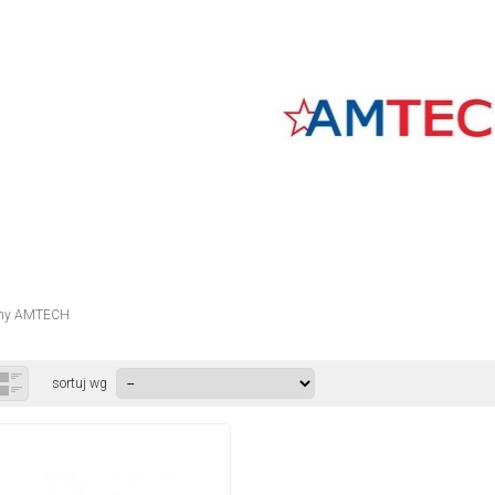
rmy AMTECH
sortuj wg