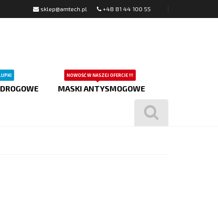
sklep@amtech.pl
+48 81 44 100 55
ŁUPKI
NOWOŚĆ W NASZEJ OFERCIE !!!
 DROGOWE
MASKI ANTYSMOGOWE