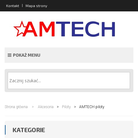
Kontakt
Mapa strony
POKAŻ MENU
Strona główna
>
Akcesoria
>
Piloty
>
AMTECH piloty
KATEGORIE