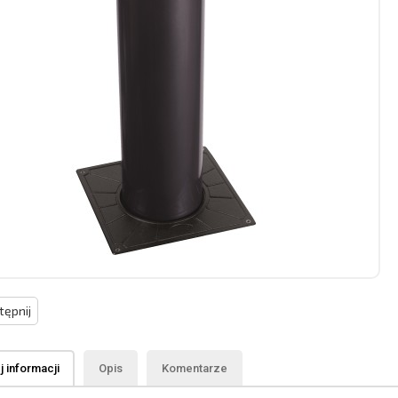
ępnij
 informacji
Opis
Komentarze