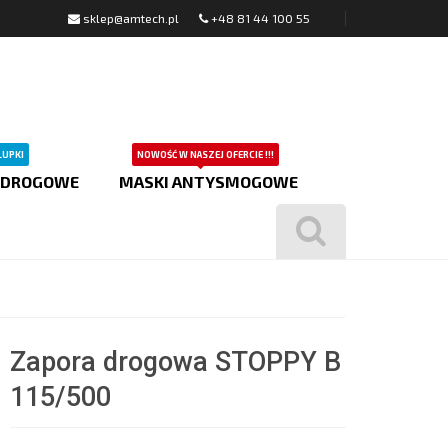
sklep@amtech.pl
+48 81 44 100 55
ŁUPKI
NOWOŚĆ W NASZEJ OFERCIE !!!
 DROGOWE
MASKI ANTYSMOGOWE
Zapora drogowa STOPPY B
115/500